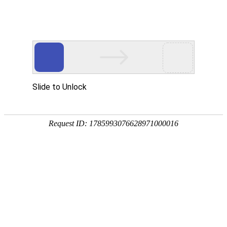
今天是：2026年08月06日 星期四
行业要闻
行业资讯
通知公告
行业资讯
快递春节不打烊，包裹配送不减速
2024-02-01
1320.7亿件“小包裹”映照中国经济稳与进
2024-01-25
电商+金融+寄递！邮政集团推进生态协同深耕农村市场
2024-01-25