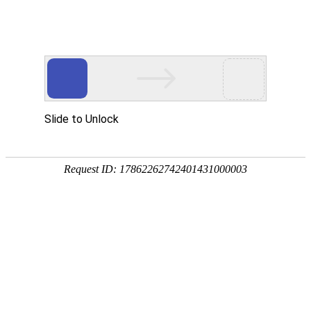
今天是：2026年08月08日 星期六
省协会动态
地市协会动态
会员风采
图片新闻
专题专栏
省协会动态
江苏青联第十二届委员会委员 省快递协会提名人选公示
2019-01-23
打造人才高地，助力行业发展
2019-01-17
全国政协青联界别调研组赴江苏调研“快递小哥”职业发展状况
2018-12-25