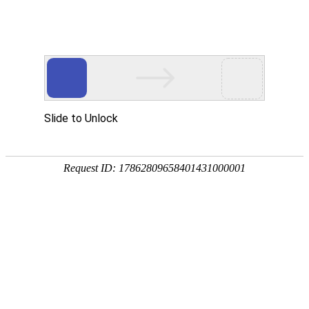
今天是：2026年08月09日 星期日
通知公告
2025年江苏省快递工程专业技术职称申
报工作的通知
来源：江苏省邮政管理局
时间：2025/8/26
阅读：2883
2025
年省快递工程专业技术职称申报工作已经开始，申
报通知、附件及流程演示说明等请点击
“
附件下载
”
，
2025
年
10
月
30
日前入网填报，并按要求提供纸质材料。