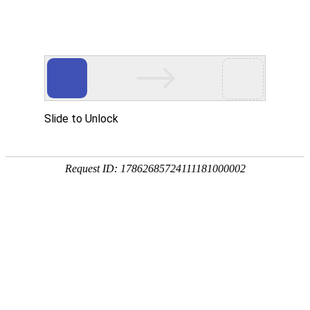
今天是：2026年08月09日 星期日
省协会动态
省交学会快递分会与省高速公路营运管
理协会开展工作交流
来源：本站
时间：2025/9/11
阅读：1375