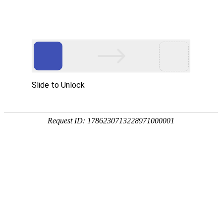
今天是：2026年08月08日 星期六
省协会动态
江苏省综合交通运输学会快递分会(省快
递协会)与上海市快递行业协会开展工作
交流
来源：本站
时间：2026/5/18
阅读：388