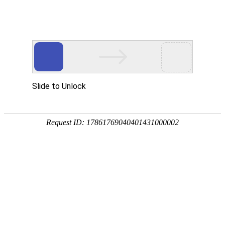
今天是：2026年08月08日 星期六
规范性文件
邮件快件寄递协议服务安全管理办法
（试行）
来源：本站
时间：2017/7/12
阅读：15187
第一条
为规范邮件、快件寄递协议服务
安全管理，保障寄递渠道安全，依据《中华人
民共和国邮政法》《中华人民共和国反恐怖主
义法》以及《快递市场管理办法》《邮政行业